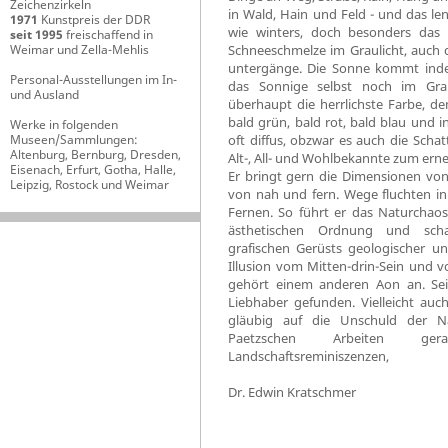
Zeichenzirkeln
in Wald, Hain und Feld - und das l
1971
Kunstpreis der DDR
wie winters, doch besonders das f
seit 1995
freischaffend in
Weimar und Zella-Mehlis
Schneeschmelze im Graulicht, auch 
untergänge. Die Sonne kommt ind
Personal-Ausstellungen im In-
das Sonnige selbst noch im Gra
und Ausland
überhaupt die herrlichste Farbe, de
bald grün, bald rot, bald blau und i
Werke in folgenden
Museen/Sammlungen:
oft diffus, obzwar es auch die Scha
Altenburg, Bernburg, Dresden,
Alt-, All- und Wohlbekannte zum ern
Eisenach, Erfurt, Gotha, Halle,
Er bringt gern die Dimensionen von
Leipzig, Rostock und Weimar
von nah und fern. Wege fluchten in 
Fernen. So führt er das Naturchao
ästhetischen Ordnung und scha
grafischen Gerüsts geologischer un
Illusion vom Mitten-drin-Sein und v
gehört einem anderen Aon an. Sein
Liebhaber gefunden. Vielleicht auc
gläubig auf die Unschuld der N
Paetzschen Arbeiten ger
Landschaftsreminiszenzen,
Dr. Edwin Kratschmer