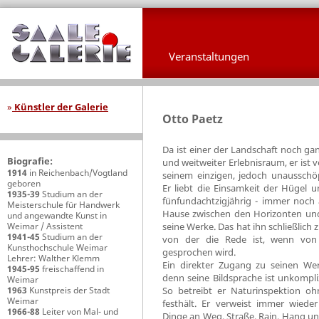
Veranstaltungen
»
Künstler der Galerie
Otto Paetz
Da ist einer der Landschaft noch ga
Biografie:
und weitweiter Erlebnisraum, er ist v
1914
in Reichenbach/Vogtland
seinem einzigen, jedoch unausschöp
geboren
Er liebt die Einsamkeit der Hügel un
1935-39
Studium an der
fünfundachtzigjährig - immer noch 
Meisterschule für Handwerk
Hause zwischen den Horizonten und
und angewandte Kunst in
Weimar / Assistent
seine Werke. Das hat ihn schließlich
1941-45
Studium an der
von der die Rede ist, wenn von 
Kunsthochschule Weimar
gesprochen wird.
Lehrer: Walther Klemm
Ein direkter Zugang zu seinen Wer
1945-95
freischaffend in
denn seine Bildsprache ist unkompliz
Weimar
1963
Kunstpreis der Stadt
So betreibt er Naturinspektion ohn
Weimar
festhält. Er verweist immer wieder
1966-88
Leiter von Mal- und
Dinge an Weg, Straße, Rain, Hang un